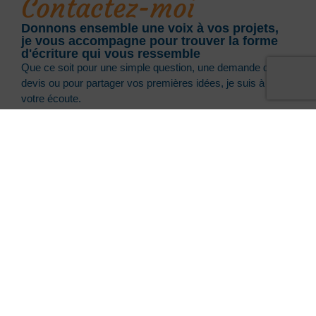
Contactez-moi
Donnons ensemble une voix à vos projets,
je vous accompagne pour trouver la forme
d'écriture qui vous ressemble
Que ce soit pour une simple question, une demande de
devis ou pour partager vos premières idées, je suis à
votre écoute.
Que vous résidiez dans la région strasbourgeoise ou
partout ailleurs grâce à l’accompagnement à distance,
discutons de votre projet. Nos premiers échanges
permettront d’établir un devis personnalisé, gratuitement
et en toute liberté.
Tarif à compter de 55 € TTC / h. Les prestations de
Services à la personne sont éligibles au crédit d’impôt
(50%).